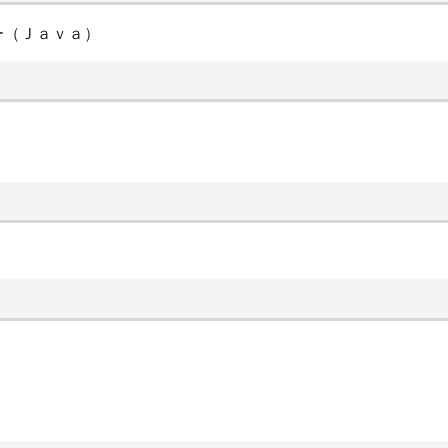
ー（Ｊａｖａ）