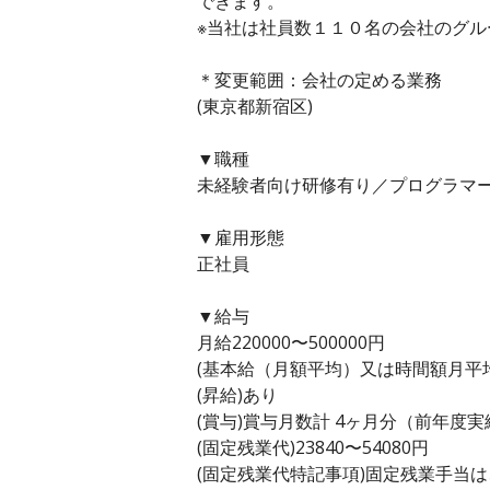
できます。
※当社は社員数１１０名の会社のグル
＊変更範囲：会社の定める業務
(東京都新宿区)
▼職種
未経験者向け研修有り／プログラマー
▼雇用形態
正社員
▼給与
月給220000〜500000円
(基本給（月額平均）又は時間額月平均労働
(昇給)あり
(賞与)賞与月数計 4ヶ月分（前年度実
(固定残業代)23840〜54080円
(固定残業代特記事項)固定残業手当