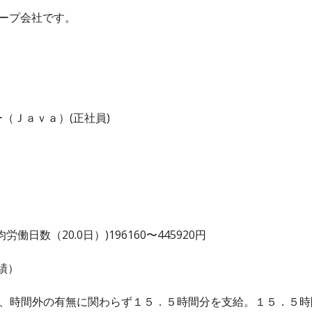
ープ会社です。
（Ｊａｖａ）(正社員)
日数（20.0日）)196160〜445920円
績）
は、時間外の有無に関わらず１５．５時間分を支給。１５．５