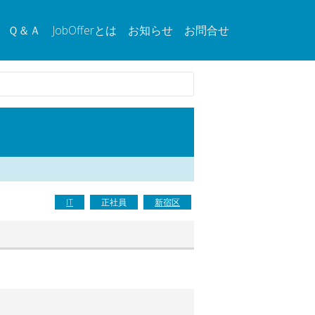
Ｑ＆Ａ
JobOfferとは
お知らせ
お問合せ
IT
正社員
新宿区