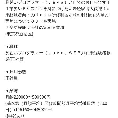
見習いプログラマー（Ｊａｖａ）としてのお仕事ですＩ
Ｔ業界やＰＣスキルを身につけたい未経験者大歓迎！※
未経験者向けのＪａｖａ研修制度あり※研修後も先輩と
実務についてＯＪＴを実施
＊変更範囲：会社の定める業務
(東京都新宿区)
▼職種
見習いプログラマー（Ｊａｖａ、ＷＥＢ系）未経験者歓
迎(正社員)
▼雇用形態
正社員
▼給与
月給220000〜500000円
(基本給（月額平均）又は時間額月平均労働日数（20.0
日）)196160〜445920円
(昇給)あり