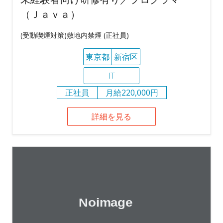
（Ｊａｖａ）
(受動喫煙対策)敷地内禁煙 (正社員)
東京都
新宿区
IT
正社員
月給220,000円
詳細を見る