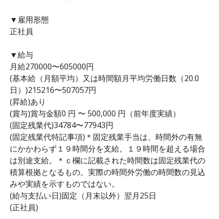
▼雇用形態
正社員
▼給与
月給270000〜605000円
(基本給（月額平均）又は時間額月平均労働日数（20.0
日）)215216〜507057円
(昇給)あり
(賞与)賞与金額0 円 〜 500,000 円（前年度実績）
(固定残業代)34784〜77943円
(固定残業代特記事項)＊固定残業手当は、時間外の有無
にかかわらず１９時間分を支給。１９時間を超える場合
は別途支給。＊ｃ欄に記載された時間数は固定残業代の
積算根拠となるもの。実際の時間外労働の時間数の見込
みや実績を示すものではない。
(給与支払い日)固定（月末以外）翌月25日
(正社員)