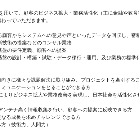
最新技術を用いて、顧客のビジネス拡大・業務活性化（主に金融や教
携わっていただきます。
れる顧客からシステムへの意見や声といったデータを回収し、蓄
へ新技術の提案などのコンサル業務
ド基盤の要件定義、顧客への提案
ド基盤の設計・構築・試験・データ移行・運用、及び業務の標準
前向きに様々な課題解決に取り組み、プロジェクトを牽引する
コミュニケーションをとることができる方
供によりビジネス拡大や業務改善を実現し、日本社会を活性化さ
、アンテナ高く情報収集を行い、顧客への提案に反映できる方
更なる成長を求めチャレンジできる方
る方（技術力、人間力）