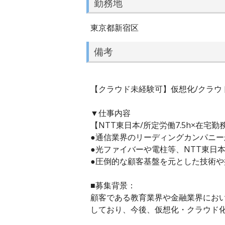
勤務地
東京都新宿区
備考
【クラウド未経験可】仮想化/クラウド
▼仕事内容
【NTT東日本/所定労働7.5h×在宅
●通信業界のリーディングカンパニー
●光ファイバーや電柱等、NTT東日
●圧倒的な顧客基盤を元とした技術や
■募集背景：
顧客である教育業界や金融業界にお
しており、今後、仮想化・クラウド