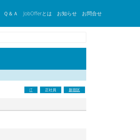
Ｑ＆Ａ
JobOfferとは
お知らせ
お問合せ
IT
正社員
新宿区