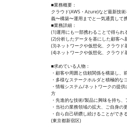
■業務概要：
クラウド(AWS・Azure)など
義〜構築〜運用までと一気通貫して
■業務詳細：
(1)運用にも一部携わることで得ら
(2)分析したデータを基にした顧客
(3)ネットワークや仮想化、クラウ
(4)ネットワークや仮想化、クラウ
■求めている人物：
・顧客や周囲と信頼関係を構築し、
・多様なステークホルダと積極的な
・情報システム/ネットワークの提
方
・先進的な技術/製品に興味を持ち
・当社の業務領域の拡大、ご自身の
・自ら自己研鑽し続けることができ
(東京都新宿区)