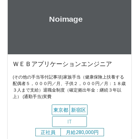
ＷＥＢアプリケーションエンジニア
(その他の手当等付記事項)家族手当（健康保険上扶養する
配偶者５，０００円／月、子供２，０００円／月：１８歳
３人まで支給）退職金制度（確定拠出年金：継続３年以
上） (通勤手当)実費
東京都
新宿区
IT
正社員
月給280,000円