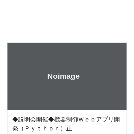
◆説明会開催◆機器制御Ｗｅｂアプリ開
発（Ｐｙｔｈｏｎ）正