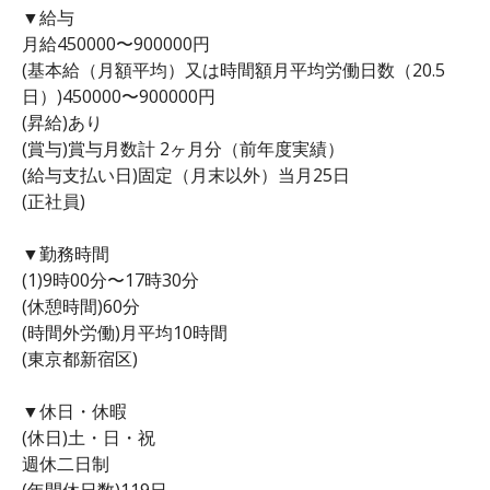
▼給与
月給450000〜900000円
(基本給（月額平均）又は時間額月平均労働日数（20.5
日）)450000〜900000円
(昇給)あり
(賞与)賞与月数計 2ヶ月分（前年度実績）
(給与支払い日)固定（月末以外）当月25日
(正社員)
▼勤務時間
(1)9時00分〜17時30分
(休憩時間)60分
(時間外労働)月平均10時間
(東京都新宿区)
▼休日・休暇
(休日)土・日・祝
週休二日制
(年間休日数)119日