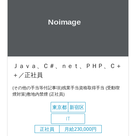
Ｊａｖａ、Ｃ＃、ｎｅｔ、ＰＨＰ、Ｃ＋
＋／正社員
(その他の手当等付記事項)残業手当資格取得手当 (受動喫
煙対策)敷地内禁煙 (正社員)
東京都
新宿区
IT
正社員
月給230,000円