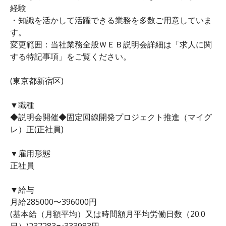
経験
・知識を活かして活躍できる業務を多数ご用意していま
す。
変更範囲：当社業務全般ＷＥＢ説明会詳細は「求人に関
する特記事項」をご覧ください。
(東京都新宿区)
▼職種
◆説明会開催◆固定回線開発プロジェクト推進（マイグ
レ）正(正社員)
▼雇用形態
正社員
▼給与
月給285000〜396000円
(基本給（月額平均）又は時間額月平均労働日数（20.0
日）)237283〜333983円