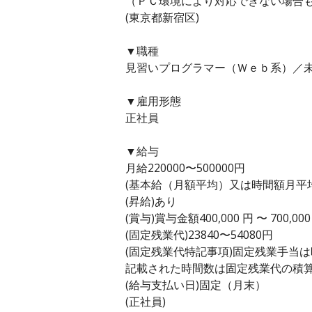
（ＰＣ環境により対応できない場合
(東京都新宿区)
▼職種
見習いプログラマー（Ｗｅｂ系）／未
▼雇用形態
正社員
▼給与
月給220000〜500000円
(基本給（月額平均）又は時間額月平均労働
(昇給)あり
(賞与)賞与金額400,000 円 〜 700,
(固定残業代)23840〜54080円
(固定残業代特記事項)固定残業手当
記載された時間数は固定残業代の積
(給与支払い日)固定（月末）
(正社員)