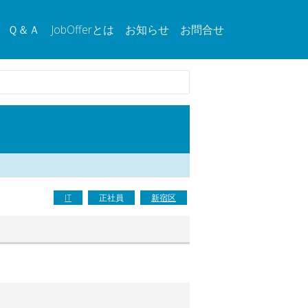
Ｑ＆Ａ
JobOfferとは
お知らせ
お問合せ
IT
正社員
新宿区