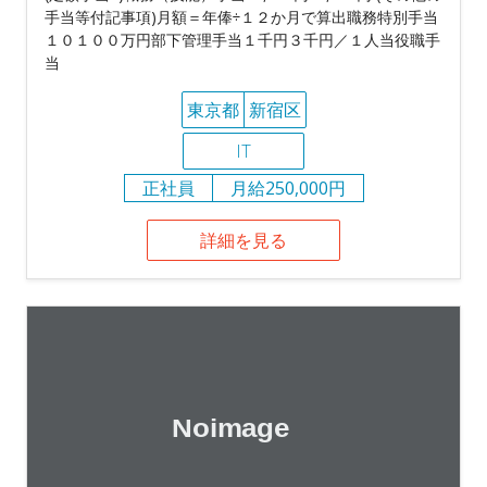
手当等付記事項)月額＝年俸÷１２か月で算出職務特別手当
１０１００万円部下管理手当１千円３千円／１人当役職手
当
東京都
新宿区
IT
正社員
月給250,000円
詳細を見る