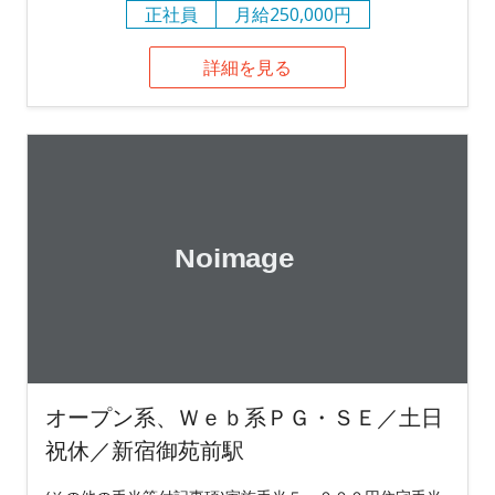
正社員
月給250,000円
詳細を見る
オープン系、Ｗｅｂ系ＰＧ・ＳＥ／土日
祝休／新宿御苑前駅