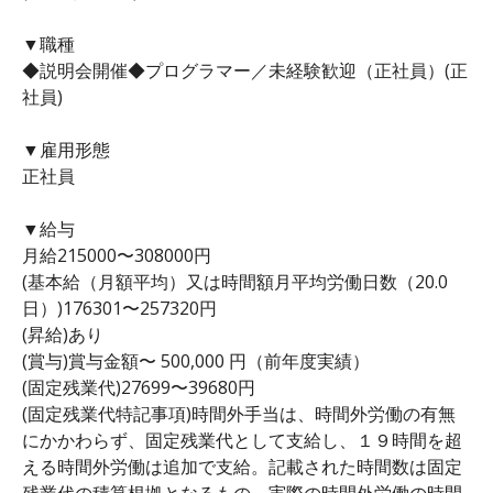
▼職種
◆説明会開催◆プログラマー／未経験歓迎（正社員）(正
社員)
▼雇用形態
正社員
▼給与
月給215000〜308000円
(基本給（月額平均）又は時間額月平均労働日数（20.0
日）)176301〜257320円
(昇給)あり
(賞与)賞与金額〜 500,000 円（前年度実績）
(固定残業代)27699〜39680円
(固定残業代特記事項)時間外手当は、時間外労働の有無
にかかわらず、固定残業代として支給し、１９時間を超
える時間外労働は追加で支給。記載された時間数は固定
残業代の積算根拠となるもの。実際の時間外労働の時間