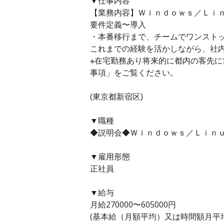
▼仕事内容
【業務内容】Ｗｉｎｄｏｗｓ／Ｌｉ
要件定義〜導入
・本番移行まで、チームでワンスト
これまでの経験を活かしながら、社
※在宅勤務あり将来的に都内の客先
事項」をご覧ください。
(東京都新宿区)
▼職種
◆説明会◆Ｗｉｎｄｏｗｓ／Ｌｉｎｕ
▼雇用形態
正社員
▼給与
月給270000〜605000円
(基本給（月額平均）又は時間額月平均労働