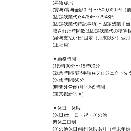
(昇給)あり
(賞与)賞与金額0 円 〜 500,000 円
(固定残業代)34784〜77943円
(固定残業代特記事項)＊固定残業手
載された時間数は固定残業代の積算
(給与支払い日)固定（月末以外）翌月
(正社員)
▼勤務時間
(1)9時00分〜18時00分
(就業時間特記事項)※プロジェクト
(休憩時間)60分
(時間外労働)月平均9時間
(東京都新宿区)
▼休日・休暇
(休日)土・日・祝・その他
週休二日制
(その他休日)特別休暇あり（年末年