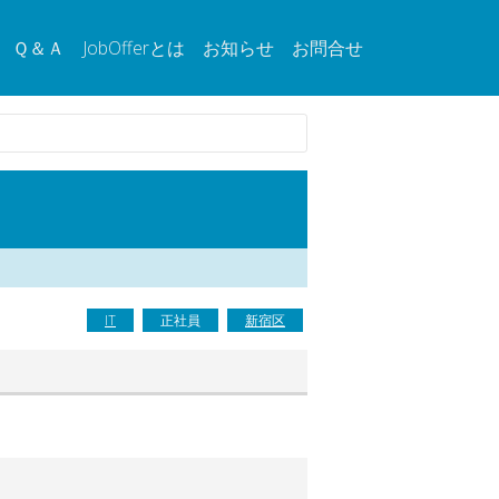
Ｑ＆Ａ
JobOfferとは
お知らせ
お問合せ
IT
正社員
新宿区