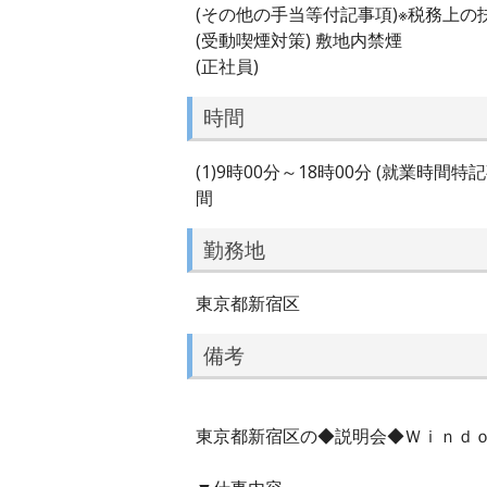
(その他の手当等付記事項)※税務上
(受動喫煙対策) 敷地内禁煙
(正社員)
時間
(1)9時00分～18時00分 (就業時
間
勤務地
東京都新宿区
備考
東京都新宿区の◆説明会◆Ｗｉｎｄｏｗ