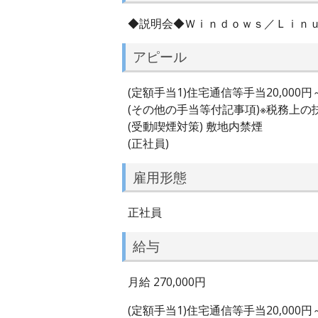
◆説明会◆Ｗｉｎｄｏｗｓ／Ｌｉｎ
アピール
(定額手当1)住宅通信等手当20,000円～
(その他の手当等付記事項)※税務上
(受動喫煙対策) 敷地内禁煙
(正社員)
雇用形態
正社員
給与
月給 270,000円
(定額手当1)住宅通信等手当20,000円～