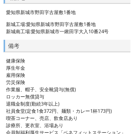
愛知県新城市野田字古屋敷1番地
新城工場:愛知県新城市野田字古屋敷1番地
新城南工場:愛知県新城市一鍬田字大入10番24号
備考
健康保険
厚生年金
雇用保険
労災保険
作業服、帽子、安全靴貸与(無償)
ロッカー無償貸与
退職金制度(勤続3年以上)
社員食堂(定食1食372円、麺類・カレー1杯173円)
喫茶コーナー、売店、飲食店あり
診療所、更衣室、浴場あり
会員制福利厚生サービス「ベネフィットステーション」