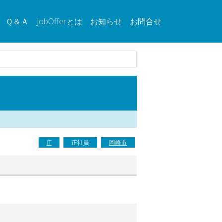
Ｑ＆Ａ
JobOfferとは
お知らせ
お問合せ
IT
正社員
岡崎市