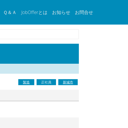
Ｑ＆Ａ
JobOfferとは
お知らせ
お問合せ
製造
正社員
新城市