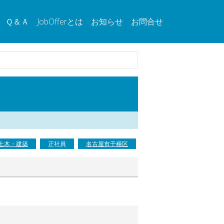
Ｑ＆Ａ
JobOfferとは
お知らせ
お問合せ
土木・建築
正社員
名古屋市千種区