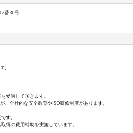
2番30号
エ)
修を受講して頂きます。
すが、全社的な安全教育やISO研修制度があります。
能です。
格取得の費用補助を実施しています。