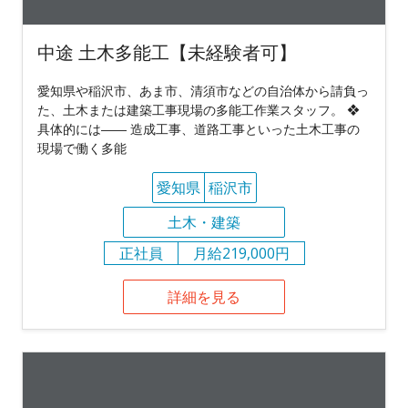
中途 土木多能工【未経験者可】
愛知県や稲沢市、あま市、清須市などの⾃治体から請負っ
た、⼟⽊または建築⼯事現場の多能工作業スタッフ。 ❖
具体的には―― 造成⼯事、道路⼯事といった⼟⽊⼯事の
現場で働く多能
愛知県
稲沢市
土木・建築
正社員
月給219,000円
詳細を見る