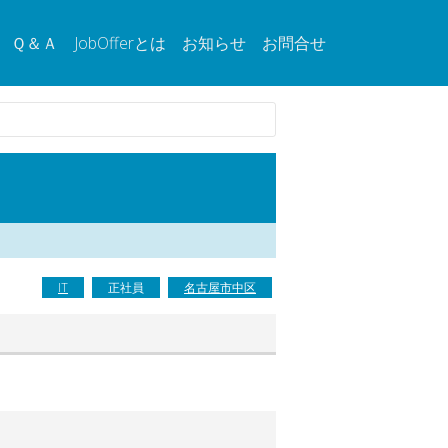
Ｑ＆Ａ
JobOfferとは
お知らせ
お問合せ
IT
正社員
名古屋市中区