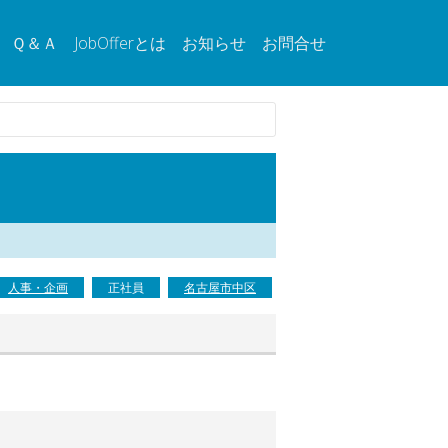
Ｑ＆Ａ
JobOfferとは
お知らせ
お問合せ
人事・企画
正社員
名古屋市中区