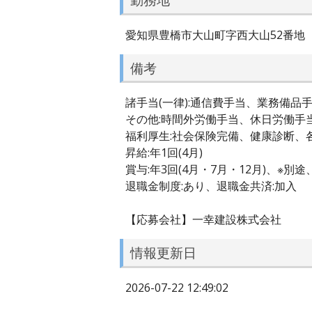
愛知県豊橋市大山町字西大山52番地
備考
諸手当(一律):通信費手当、業務備品
その他:時間外労働手当、休日労働手当
福利厚生:社会保険完備、健康診断、
昇給:年1回(4月)
賞与:年3回(4月・7月・12月)、※
退職金制度:あり、退職金共済:加入
【応募会社】一幸建設株式会社
情報更新日
2026-07-22 12:49:02