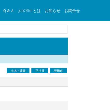
Ｑ＆Ａ
JobOfferとは
お知らせ
お問合せ
土木・建築
正社員
豊橋市