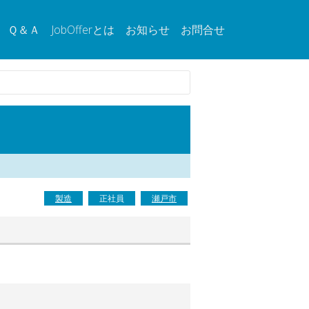
Ｑ＆Ａ
JobOfferとは
お知らせ
お問合せ
製造
正社員
瀬戸市