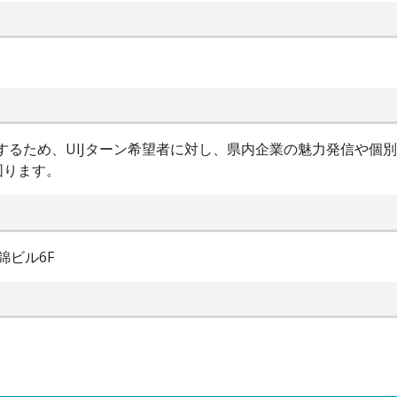
進するため、UIJターン希望者に対し、県内企業の魅力発信や個
図ります。
錦ビル6F