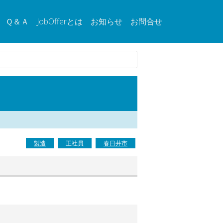
Ｑ＆Ａ
JobOfferとは
お知らせ
お問合せ
製造
正社員
春日井市