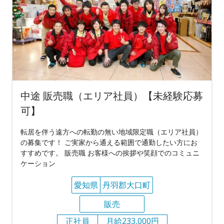
中途 販売職（エリア社員）【未経験応募
可】
転居を伴う遠方への転勤の無い地域限定職（エリア社員）
の募集です！ ご実家から通える範囲で通勤したい方にお
すすめです。 販売職 お客様への挨拶や笑顔でのコミュニ
ケーション
愛知県
丹羽郡大口町
販売
正社員
月給233,000円