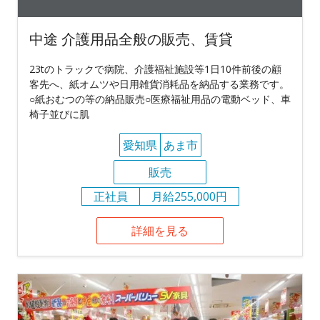
中途 介護用品全般の販売、賃貸
23tのトラックで病院、介護福祉施設等1日10件前後の顧
客先へ、紙オムツや日用雑貨消耗品を納品する業務です。
○紙おむつの等の納品販売○医療福祉用品の電動ベッド、車
椅子並びに肌
愛知県
あま市
販売
正社員
月給255,000円
詳細を見る