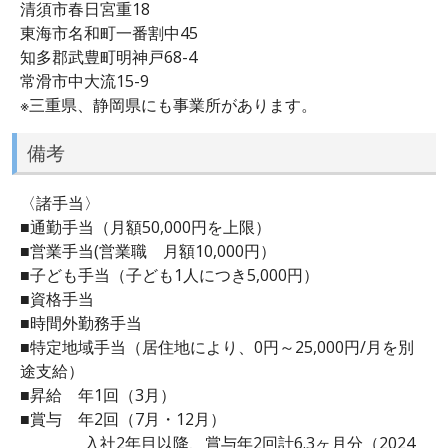
清須市春日宮重18
東海市名和町一番割中45
知多郡武豊町明神戸68-4
常滑市中大流15-9
※三重県、静岡県にも事業所があります。
備考
〈諸手当〉
■通勤手当（月額50,000円を上限）
■営業手当(営業職 月額10,000円）
■子ども手当（子ども1人につき5,000円）
■資格手当
■時間外勤務手当
■特定地域手当（居住地により、0円～25,000円/月を別
途支給）
■昇給 年1回（3月）
■賞与 年2回（7月・12月）
入社2年目以降、賞与年2回計6.3ヶ月分（2024