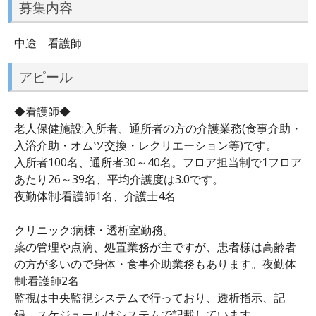
募集内容
中途 看護師
アピール
◆看護師◆
老人保健施設:入所者、通所者の方の介護業務(食事介助・
入浴介助・オムツ交換・レクリエーション等)です。
入所者100名、通所者30～40名。フロア担当制で1フロア
あたり26～39名、平均介護度は3.0です。
夜勤体制:看護師1名、介護士4名
クリニック:病棟・透析室勤務。
薬の管理や点滴、処置業務が主ですが、患者様は高齢者
の方が多いので身体・食事介助業務もあります。夜勤体
制:看護師2名
監視は中央監視システムで行っており、透析指示、記
録、スケジュールはシステムで記載しています。