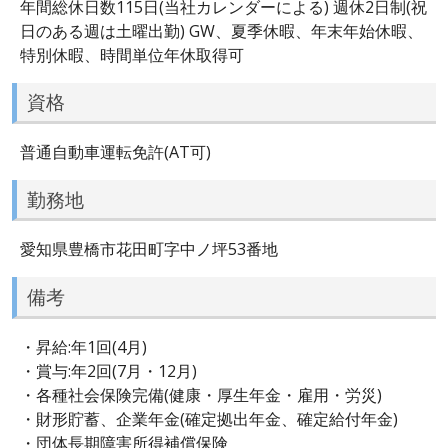
年間総休日数115日(当社カレンダーによる) 週休2日制(祝
日のある週は土曜出勤) GW、夏季休暇、年末年始休暇、
特別休暇、時間単位年休取得可
資格
普通自動車運転免許(AT可)
勤務地
愛知県豊橋市花田町字中ノ坪53番地
備考
・昇給:年1回(4月)
・賞与:年2回(7月・12月)
・各種社会保険完備(健康・厚生年金・雇用・労災)
・財形貯蓄、企業年金(確定拠出年金、確定給付年金)
・団体長期障害所得補償保険