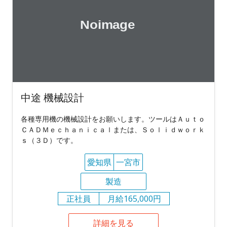
中途 機械設計
各種専用機の機械設計をお願いします。ツールはＡｕｔｏ
ＣＡＤＭｅｃｈａｎｉｃａｌまたは、Ｓｏｌｉｄｗｏｒｋ
ｓ（３Ｄ）です。
愛知県
一宮市
製造
正社員
月給165,000円
詳細を見る