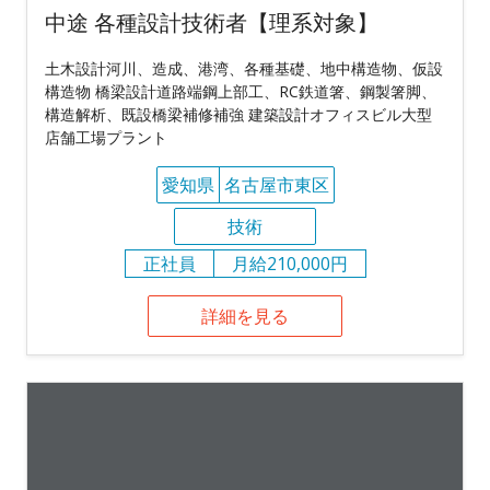
中途 各種設計技術者【理系対象】
土木設計河川、造成、港湾、各種基礎、地中構造物、仮設
構造物 橋梁設計道路端鋼上部工、RC鉄道箸、鋼製箸脚、
構造解析、既設橋梁補修補強 建築設計オフィスビル大型
店舗工場プラント
愛知県
名古屋市東区
技術
正社員
月給210,000円
詳細を見る