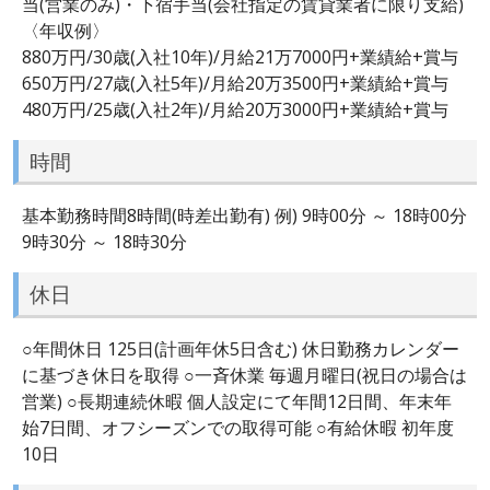
当(営業のみ)・下宿手当(会社指定の賃貸業者に限り支給)
〈年収例〉
880万円/30歳(入社10年)/月給21万7000円+業績給+賞与
650万円/27歳(入社5年)/月給20万3500円+業績給+賞与
480万円/25歳(入社2年)/月給20万3000円+業績給+賞与
時間
基本勤務時間8時間(時差出勤有) 例) 9時00分 ～ 18時00分
9時30分 ～ 18時30分
休日
○年間休日 125日(計画年休5日含む) 休日勤務カレンダー
に基づき休日を取得 ○一斉休業 毎週月曜日(祝日の場合は
営業) ○長期連続休暇 個人設定にて年間12日間、年末年
始7日間、オフシーズンでの取得可能 ○有給休暇 初年度
10日