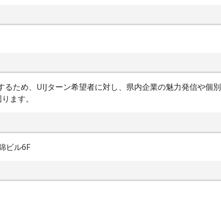
進するため、UIJターン希望者に対し、県内企業の魅力発信や個
図ります。
錦ビル6F