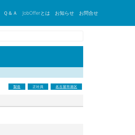
Ｑ＆Ａ
JobOfferとは
お知らせ
お問合せ
製造
正社員
名古屋市港区