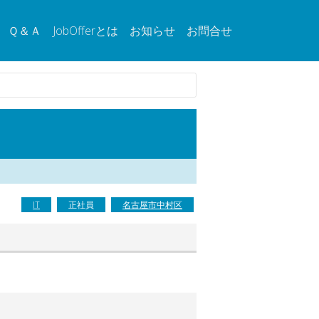
Ｑ＆Ａ
JobOfferとは
お知らせ
お問合せ
IT
正社員
名古屋市中村区