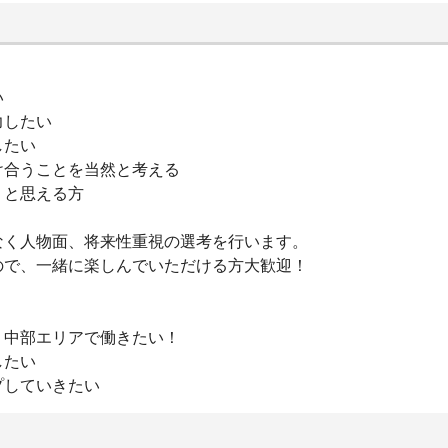
い
力したい
したい
け合うことを当然と考える
』と思える方
なく人物面、将来性重視の選考を行います。
ので、⼀緒に楽しんでいただける⽅⼤歓迎！
、中部エリアで働きたい！
したい
プしていきたい