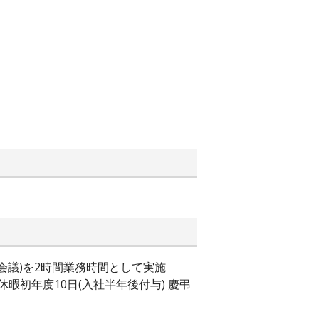
。
社会議)を2時間業務時間として実施
暇初年度10日(入社半年後付与) 慶弔