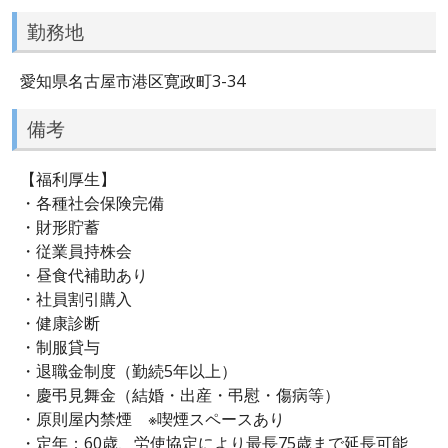
勤務地
愛知県名古屋市港区寛政町3-34
備考
【福利厚生】
・各種社会保険完備
・財形貯蓄
・従業員持株会
・昼食代補助あり
・社員割引購入
・健康診断
・制服貸与
・退職金制度（勤続5年以上）
・慶弔見舞金（結婚・出産・弔慰・傷病等）
・原則屋内禁煙 ※喫煙スペースあり
・定年：60歳、労使協定により最長75歳まで延長可能