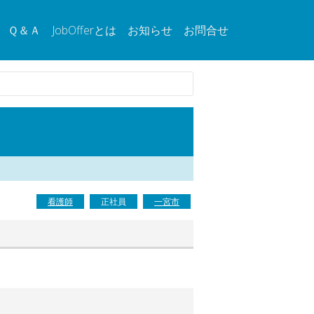
Ｑ＆Ａ
JobOfferとは
お知らせ
お問合せ
看護師
正社員
一宮市