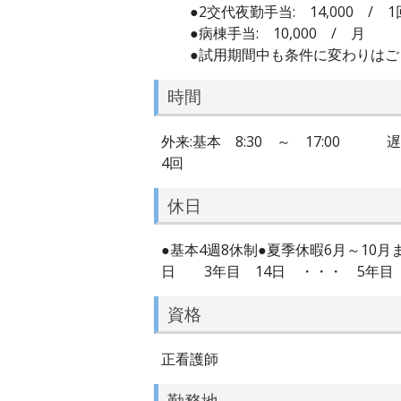
●2交代夜勤手当: 14,000 / 1
●病棟手当: 10,000 / 月
●試用期間中も条件に変わりはご
時間
外来:基本 8:30 ～ 17:00 遅出
4回
休日
●基本4週8休制●夏季休暇6月～10月
日 3年目 14日 ・・・ 5年目
資格
正看護師
勤務地