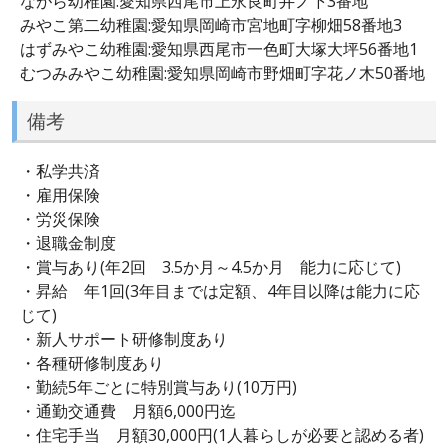
ながら幼稚園:愛知県西尾市上永良町井ノ下3番地
みやこ第二幼稚園:愛知県岡崎市宮地町字柳畑58番地3
はずみやこ幼稚園:愛知県西尾市一色町大塚大坪56番地1
むつみみやこ幼稚園:愛知県岡崎市野畑町字花ノ木50番地
備考
・私学共済
・雇用保険
・労災保険
・退職金制度
・賞与あり(年2回 3.5か月～4.5か月 能力に応じて)
・昇給 年1回(3年目までは定額、4年目以降は能力に応
じて)
・新人サポート研修制度あり
・各種研修制度あり
・勤続5年ごとに特別賞与あり(10万円)
・通勤交通費 月額6,000円迄
・住宅手当 月額30,000円(1人暮らしが必要と認める者)