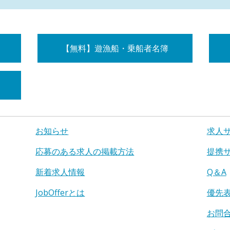
【無料】遊漁船・乗船者名簿
お知らせ
求人
応募のある求人の掲載方法
提携
新着求人情報
Q＆A
JobOfferとは
優先
お問