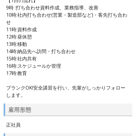
【1日の流れ】
9時 :打ち合わせ資料作成、業務指導、改善
10時:社内打ち合わせ(営業・製造部など)・客先打ち合わ
せ
11時:資料作成
12時:昼休憩
13時:移動
14時:納品先へ訪問・打ち合わせ
15時:社内共有
16時:スケジュールか管理
17時:教育
ブランクOK!安全講習を行い、先輩がしっかりフォロー
します。
雇用形態
正社員