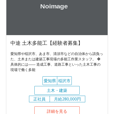
中途 土木多能工【経験者募集】
愛知県や稲沢市、あま市、清須市などの⾃治体から請負っ
た、⼟⽊または建築⼯事現場の多能工作業スタッフ。 ❖
具体的には―― 造成⼯事、道路⼯事といった⼟⽊⼯事の
現場で働く多能
愛知県
稲沢市
土木・建築
正社員
月給280,000円
詳細を見る