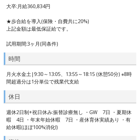
大卒:月給360,834円
★歩合給を導入(保険・自費共に20%)
上記金額は最低保証給です。
試用期間:3ヶ月(同条件)
時間
月火水金土|9:30～13:05、13:55～18:15 (休憩50分) ※8時
間超過分は1分単位で残業代支給
休日
週休2日制+祝日休み:振替診療無し ・GW 7日 ・夏期休
暇 4日 ・年末年始休暇 7日 ・産休育休実績あり ・有
給休暇(ほぼ100%消化!)