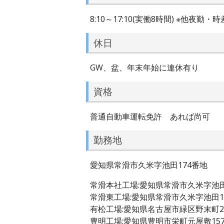
8:10～17:10(実働8時間) ※他夜
休日
GW、盆、年末年始に連休有り
資格
普通自動車運転免許 あれば尚可
勤務地
愛知県常滑市久米字池田174番地
常滑本社工場:愛知県常滑市久米字池田
常滑東工場:愛知県常滑市久米字池田1
有松工場:愛知県名古屋市緑区野末町2
豊明工場:愛知県豊明市栄町元屋敷15