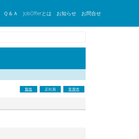
Ｑ＆Ａ
JobOfferとは
お知らせ
お問合せ
製造
正社員
常滑市