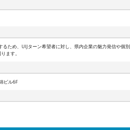
進するため、UIJターン希望者に対し、県内企業の魅力発信や個
図ります。
錦ビル6F