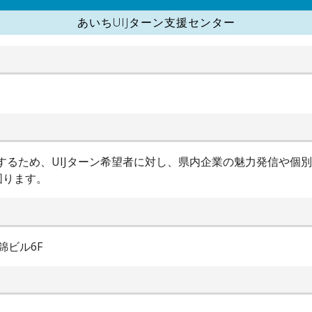
あいちUIJターン支援センター
進するため、UIJターン希望者に対し、県内企業の魅力発信や個
図ります。
錦ビル6F