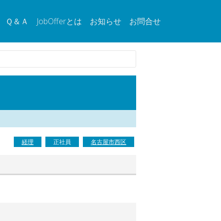
Ｑ＆Ａ
JobOfferとは
お知らせ
お問合せ
経理
正社員
名古屋市西区