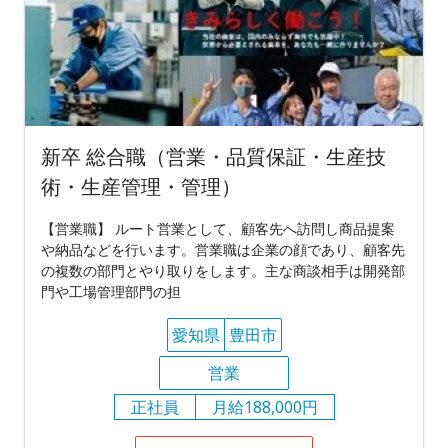
新卒 総合職（営業・品質保証・生産技
術・生産管理・管理）
【営業職】 ルート営業として、顧客先へ訪問し商品提案
や納品などを行います。営業職は企業の顔であり、顧客先
の複数の部門とやり取りをします。主な商談相手は開発部
門や工場管理部門の担
愛知県
豊田市
営業
正社員
月給188,000円