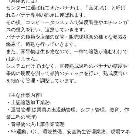
《具体的には》
センターに運ばれてきたバナナは、「室(むろ)」と呼ば
れるバナナ専用の部屋に運ばれます。
その後、コンピュータシステムで温度調整やエチレンガ
スの投入を行い、追熟していきます。
バナナの種類や店舗の保管・販売環境含め様々な要素を
鑑みて、追熟を行っていきます。
また、青果物は生き物なので、一律で追熟が進むわけで
はありません。
システムだけではなく、直接熟成過程のバナナの糖度や
果肉の硬度を測って品質のチェックを行い、熟成度合い
を細かく管理・調整しています。
《主な仕事内容》
・上記追熟加工業務
・運営管理(従業員の出退勤管理、シフト管理、教育、作
業工程の管理)
・青果物の入出庫作業管理
・5S運動、QC、環境整備、安全衛生管理業務、現場マネ