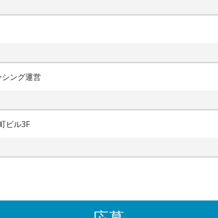
ーシング運営
町ビル3F
応募