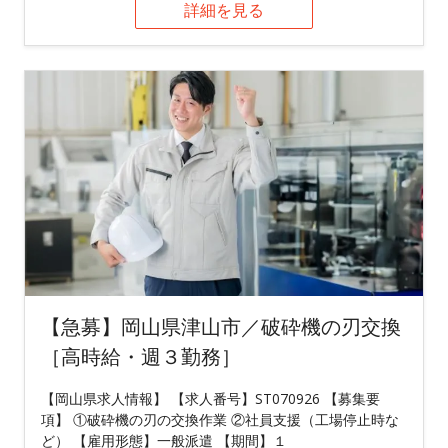
詳細を見る
【急募】岡山県津山市／破砕機の刃交換
［高時給・週３勤務］
【岡山県求人情報】 【求人番号】ST070926 【募集要
項】 ①破砕機の刃の交換作業 ②社員支援（工場停止時な
ど） 【雇用形態】一般派遣 【期間】１