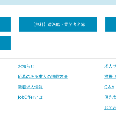
【無料】遊漁船・乗船者名簿
お知らせ
求人
応募のある求人の掲載方法
提携
新着求人情報
Q＆A
JobOfferとは
優先
お問