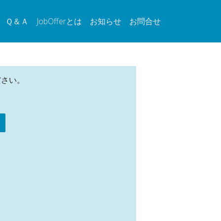
Ｑ＆Ａ
JobOfferとは
お知らせ
お問合せ
ださい。
ら