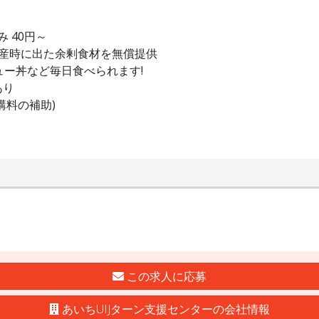
 40円～
産時に出た余剰食材を無償提供
ー丼など毎日食べられます!
あり
講料の補助)
この求人に応募
あいちUIJターン支援センターの会社情報