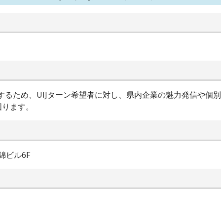
進するため、UIJターン希望者に対し、県内企業の魅力発信や個
図ります。
錦ビル6F