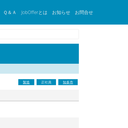
Ｑ＆Ａ
JobOfferとは
お知らせ
お問合せ
製造
正社員
知多市