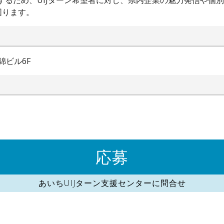
進するため、UIJターン希望者に対し、県内企業の魅力発信や個
図ります。
錦ビル6F
応募
あいちUIJターン支援センターに問合せ