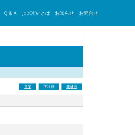
Ｑ＆Ａ
JobOfferとは
お知らせ
お問合せ
営業
正社員
新城市