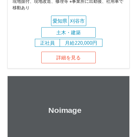
現地据付、現地改造、修理等 ※事業所に出勤後、社用車で
移動あり
愛知県
刈谷市
土木・建築
正社員
月給220,000円
詳細を見る