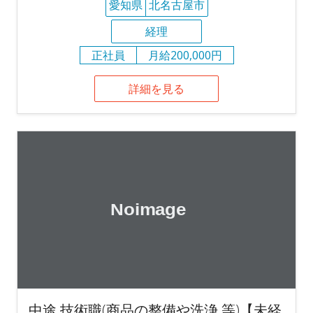
愛知県
北名古屋市
経理
正社員
月給200,000円
詳細を見る
中途 技術職(商品の整備や洗浄 等)【未経