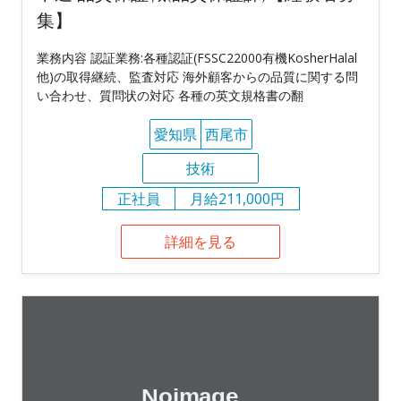
集】
業務内容 認証業務:各種認証(FSSC22000有機KosherHalal
他)の取得継続、監査対応 海外顧客からの品質に関する問
い合わせ、質問状の対応 各種の英文規格書の翻
愛知県
西尾市
技術
正社員
月給211,000円
詳細を見る