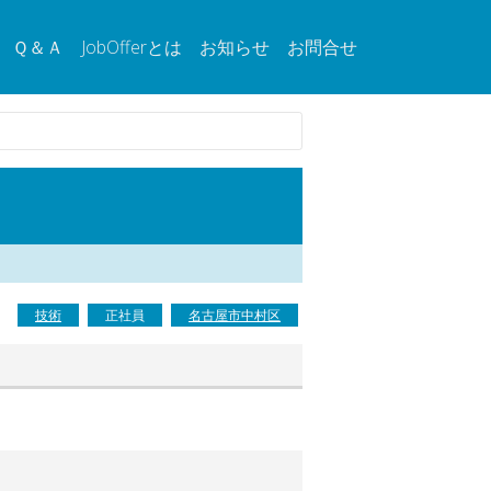
Ｑ＆Ａ
JobOfferとは
お知らせ
お問合せ
技術
正社員
名古屋市中村区