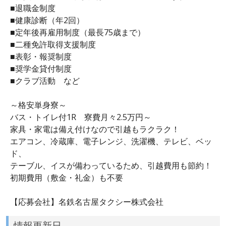
■退職金制度
■健康診断（年2回）
■定年後再雇用制度（最長75歳まで）
■二種免許取得支援制度
■表彰・報奨制度
■奨学金貸付制度
■クラブ活動 など
～格安単身寮～
バス・トイレ付1R 寮費月々2.5万円～
家具・家電は備え付けなので引越もラクラク！
エアコン、冷蔵庫、電子レンジ、洗濯機、テレビ、ベッ
ド、
テーブル、イスが備わっているため、引越費用も節約！
初期費用（敷金・礼金）も不要
【応募会社】名鉄名古屋タクシー株式会社
情報更新日