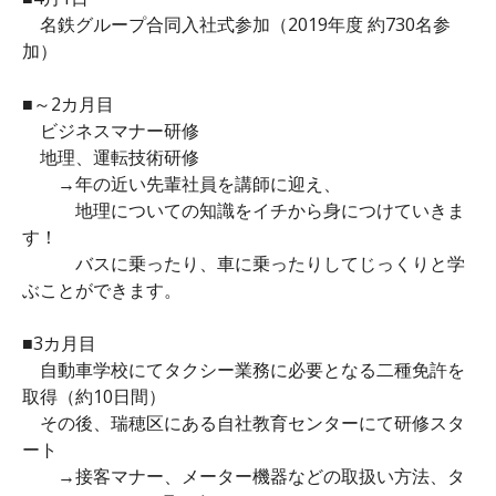
名鉄グループ合同入社式参加（2019年度 約730名参
加）
■～2カ月目
ビジネスマナー研修
地理、運転技術研修
→年の近い先輩社員を講師に迎え、
地理についての知識をイチから身につけていきま
す！
バスに乗ったり、車に乗ったりしてじっくりと学
ぶことができます。
■3カ月目
自動車学校にてタクシー業務に必要となる二種免許を
取得（約10日間）
その後、瑞穂区にある自社教育センターにて研修スタ
ート
→接客マナー、メーター機器などの取扱い方法、タ