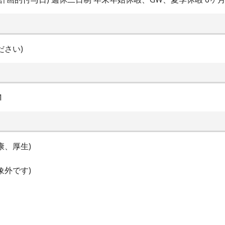
ださい)
1
康、厚生)
象外です)