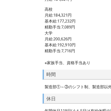
高校
月給:184,321円
基本給:177,232円
精勤手当:7,089円
大学
月給:200,626円
基本給:192,910円
精勤手当:7,716円
※家族手当、資格手当あり
時間
製造部①～③のシフト制、製造部以外① ①8:3
休日
年間休日119日(うち5日は有給休暇