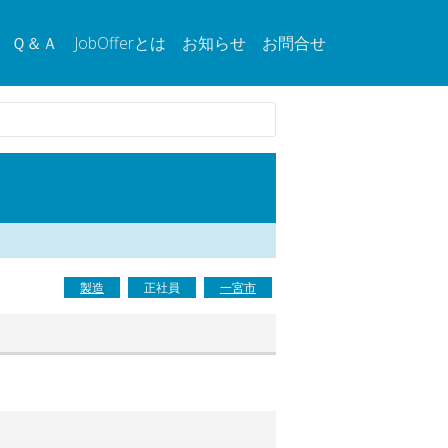
Ｑ＆Ａ
JobOfferとは
お知らせ
お問合せ
製造
正社員
一宮市