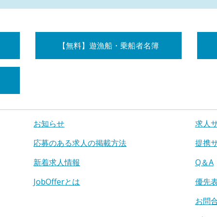
【無料】遊漁船・乗船者名簿
お知らせ
求人
応募のある求人の掲載方法
提携
新着求人情報
Q＆A
JobOfferとは
優先
お問