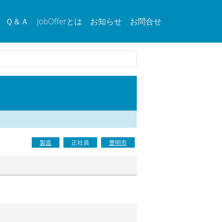
Ｑ＆Ａ
JobOfferとは
お知らせ
お問合せ
製造
正社員
豊明市