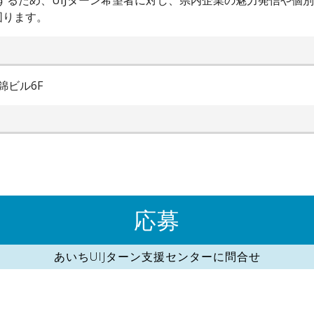
進するため、UIJターン希望者に対し、県内企業の魅力発信や個
図ります。
錦ビル6F
応募
あいちUIJターン支援センターに問合せ