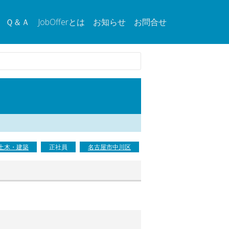
Ｑ＆Ａ
JobOfferとは
お知らせ
お問合せ
土木・建築
正社員
名古屋市中川区